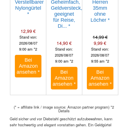
Verstellbarer
Geheimfach,
Herren
Nylongürtel
Geldversteck,
35mm
*
geeignet
ohne
für Reise,
Löcher
*
Di...
*
12,99 €
14,99 €
Stand von:
14,90 €
9,99 €
2026/08/07
9:00 am *2
Stand von:
Stand von:
2026/08/07
2026/08/07
Bei
9:00 am *2
9:55 am *2
Amazon
ansehen
*
Bei
Bei
Amazon
Amazon
ansehen
*
ansehen
*
(* = affiliate link / image source: Amazon partner program)
*2
Details
Geld sicher und vor Diebstahl geschützt aufzubewahren, kann
sehr hochwertig und elegant vonstatten gehen. Ein Geldgürtel